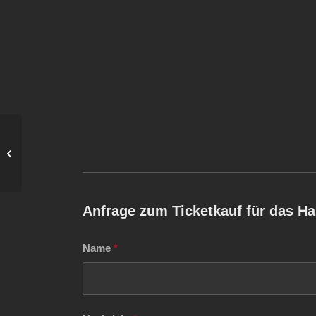
Weihnachtskonzert in
der Erlöserkirche Berlin
| 19.12.2026
Anfrage zum Ticketkauf für das H
Name
*